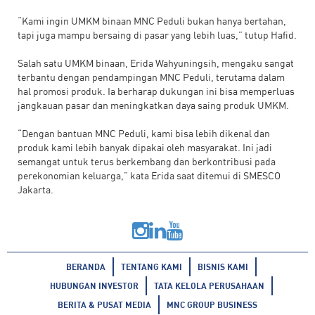
“Kami ingin UMKM binaan MNC Peduli bukan hanya bertahan,
tapi juga mampu bersaing di pasar yang lebih luas,” tutup Hafid.
Salah satu UMKM binaan, Erida Wahyuningsih, mengaku sangat
terbantu dengan pendampingan MNC Peduli, terutama dalam
hal promosi produk. Ia berharap dukungan ini bisa memperluas
jangkauan pasar dan meningkatkan daya saing produk UMKM.
“Dengan bantuan MNC Peduli, kami bisa lebih dikenal dan
produk kami lebih banyak dipakai oleh masyarakat. Ini jadi
semangat untuk terus berkembang dan berkontribusi pada
perekonomian keluarga,” kata Erida saat ditemui di SMESCO
Jakarta.
BERANDA
TENTANG KAMI
BISNIS KAMI
HUBUNGAN INVESTOR
TATA KELOLA PERUSAHAAN
BERITA & PUSAT MEDIA
MNC GROUP BUSINESS