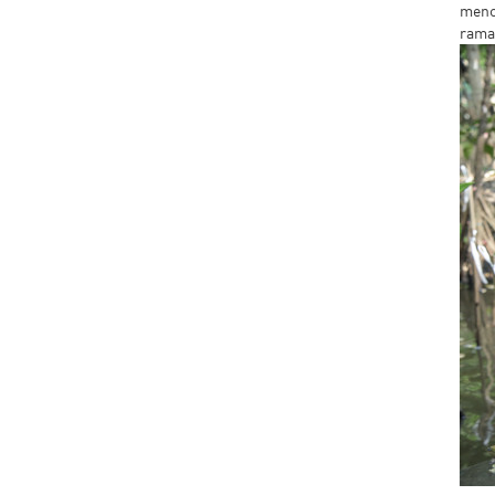
menc
rama