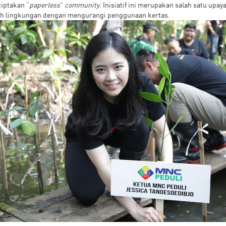
iptakan “
paperless
”
community
. Inisiatif ini merupakan salah satu up
h lingkungan dengan mengurangi penggunaan kertas.