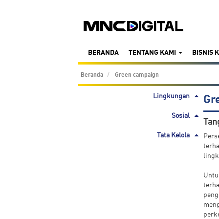
BERANDA
TENTANG KAMI
BISNIS 
Beranda
Green campaign
Lingkungan
Gr
Sosial
Tan
Tata Kelola
Pers
terh
ling
Untu
terh
peng
meng
perk