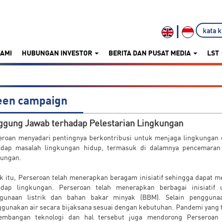
KAMI
HUBUNGAN INVESTOR
BERITA DAN PUSAT MEDIA
LST
een campaign
ggung Jawab terhadap Pelestarian Lingkungan
eroan menyadari pentingnya berkontribusi untuk menjaga lingkungan 
adap masalah lingkungan hidup, termasuk di dalamnya pencemaran l
kungan.
k itu, Perseroan telah menerapkan beragam inisiatif sehingga dapat 
adap lingkungan. Perseroan telah menerapkan berbagai inisiatif 
gunaan listrik dan bahan bakar minyak (BBM). Selain penggunaa
gunakan air secara bijaksana sesuai dengan kebutuhan. Pandemi yang 
embangan teknologi dan hal tersebut juga mendorong Perseroan