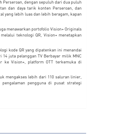
eh Perseroan, dengan sepuluh dari dua puluh
tan dan daya tarik konten Perseroan, dan
al yang lebih luas dan lebih beragam, kapan
 juga menawarkan portofolio Vision+ Originals
melalui teknologi QR, Vision+ menetapkan
ologi kode QR yang dipatenkan ini menandai
ari 14 juta pelanggan TV Berbayar milik MNC
r ke Vision+, platform OTT terkemuka di
 mengakses lebih dari 110 saluran linier,
pengalaman pengguna di pusat strategi