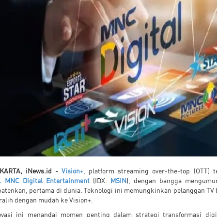
KARTA, iNews.id -
Vision
+
, platform streaming over-the-top (OTT)
. MNC Digital Entertainment
(IDX:
MSIN
), dengan bangga mengumu
patenkan, pertama di dunia. Teknologi ini memungkinkan pelanggan TV
ralih dengan mudah ke Vision+.
ovasi ini menandai momen penting dalam strategi transformasi d