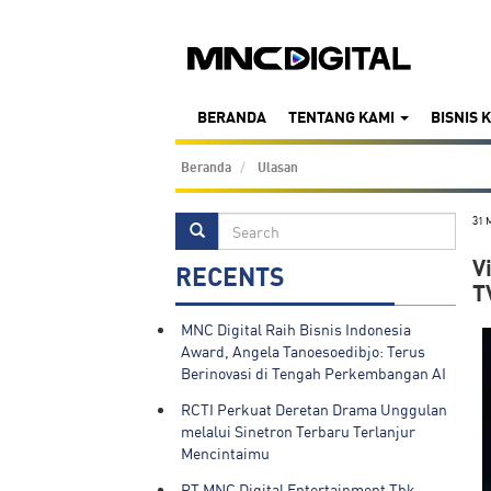
BERANDA
TENTANG KAMI
BISNIS 
Beranda
Ulasan
31 
V
RECENTS
T
MNC Digital Raih Bisnis Indonesia
Award, Angela Tanoesoedibjo: Terus
Berinovasi di Tengah Perkembangan AI
RCTI Perkuat Deretan Drama Unggulan
melalui Sinetron Terbaru Terlanjur
Mencintaimu
PT MNC Digital Entertainment Tbk