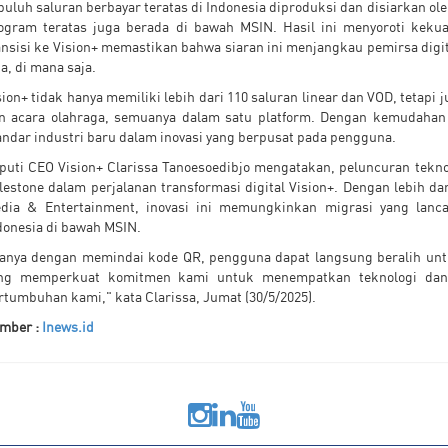
puluh saluran berbayar teratas di Indonesia diproduksi dan disiarkan ol
ogram teratas juga berada di bawah MSIN. Hasil ini menyoroti kekua
ansisi ke Vision+ memastikan bahwa siaran ini menjangkau pemirsa digit
ja, di mana saja.
sion+ tidak hanya memiliki lebih dari 110 saluran linear dan VOD, tetapi
n acara olahraga, semuanya dalam satu platform. Dengan kemudahan 
andar industri baru dalam inovasi yang berpusat pada pengguna.
puti CEO Vision+ Clarissa Tanoesoedibjo mengatakan, peluncuran tekn
lestone dalam perjalanan transformasi digital Vision+. Dengan lebih d
dia & Entertainment, inovasi ini memungkinkan migrasi yang lanca
donesia di bawah MSIN.
anya dengan memindai kode QR, pengguna dapat langsung beralih untuk
ng memperkuat komitmen kami untuk menempatkan teknologi dan 
rtumbuhan kami," kata Clarissa, Jumat (30/5/2025).
mber :
Inews.id