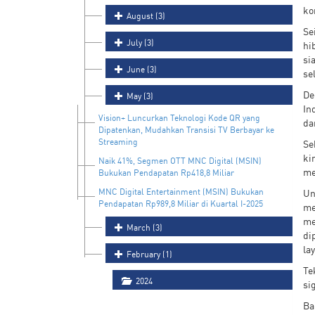
ko
August (3)
Se
July (3)
hi
si
June (3)
se
De
May (3)
In
Vision+ Luncurkan Teknologi Kode QR yang
da
Dipatenkan, Mudahkan Transisi TV Berbayar ke
Streaming
Se
ki
Naik 41%, Segmen OTT MNC Digital (MSIN)
me
Bukukan Pendapatan Rp418,8 Miliar
MNC Digital Entertainment (MSIN) Bukukan
Un
Pendapatan Rp989,8 Miliar di Kuartal I-2025
me
me
March (3)
di
la
February (1)
Te
2024
si
Ba