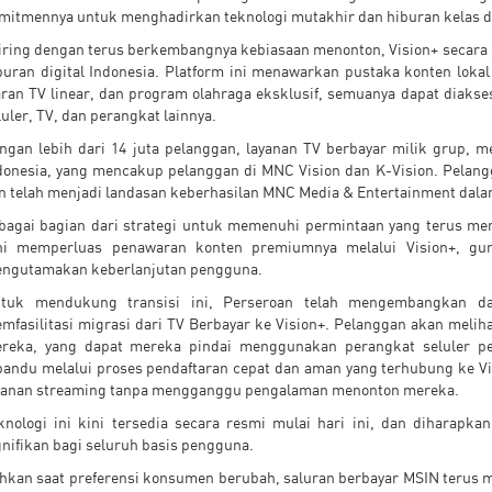
mitmennya untuk menghadirkan teknologi mutakhir dan hiburan kelas du
iring dengan terus berkembangnya kebiasaan menonton, Vision+ secara st
buran digital Indonesia. Platform ini menawarkan pustaka konten lokal d
aran TV linear, dan program olahraga eksklusif, semuanya dapat diaks
luler, TV, dan perangkat lainnya.
ngan lebih dari 14 juta pelanggan, layanan TV berbayar milik grup, 
donesia, yang mencakup pelanggan di MNC Vision dan K-Vision. Pelang
n telah menjadi landasan keberhasilan MNC Media & Entertainment dalam
bagai bagian dari strategi untuk memenuhi permintaan yang terus me
ni memperluas penawaran konten premiumnya melalui Vision+, gu
ngutamakan keberlanjutan pengguna.
tuk mendukung transisi ini, Perseroan telah mengembangkan d
mfasilitasi migrasi dari TV Berbayar ke Vision+. Pelanggan akan melihat
reka, yang dapat mereka pindai menggunakan perangkat seluler pe
pandu melalui proses pendaftaran cepat dan aman yang terhubung ke V
yanan streaming tanpa mengganggu pengalaman menonton mereka.
knologi ini kini tersedia secara resmi mulai hari ini, dan diharapk
gnifikan bagi seluruh basis pengguna.
hkan saat preferensi konsumen berubah, saluran berbayar MSIN terus 