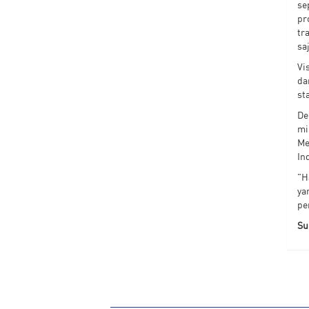
se
pr
tr
sa
Vi
da
st
De
mi
Me
In
"H
ya
pe
Su