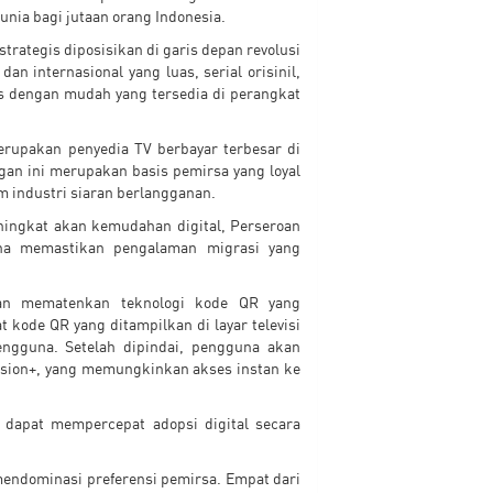
nia bagi jutaan orang Indonesia.
rategis diposisikan di garis depan revolusi
an internasional yang luas, serial orisinil,
es dengan mudah yang tersedia di perangkat
merupakan penyedia TV berbayar terbesar di
gan ini merupakan basis pemirsa yang loyal
 industri siaran berlangganan.
ningkat akan kemudahan digital, Perseroan
na memastikan pengalaman migrasi yang
an mematenkan teknologi kode QR yang
 kode QR yang ditampilkan di layar televisi
ngguna. Setelah dipindai, pengguna akan
ision+, yang memungkinkan akses instan ke
an dapat mempercepat adopsi digital secara
mendominasi preferensi pemirsa. Empat dari