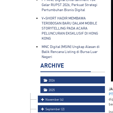
Gelar RUPST 2026, Perkuat Strategi
Pertumbuhan Bisnis Digital
V+SHORT HADIR MEMBAWA
TEROBOSAN BARU DALAM MOBILE
STORYTELLING PADA ACARA
PELUNCURAN EKSKLUSIF DI HONG
KONG
MNC Digital (MSIN) Ungkap Alasan di
Balik Rencana Listing di Bursa Luar
Negeri
ARCHIVE
2026
JA
2025
PT
di
November (4)
be
September (2)
In