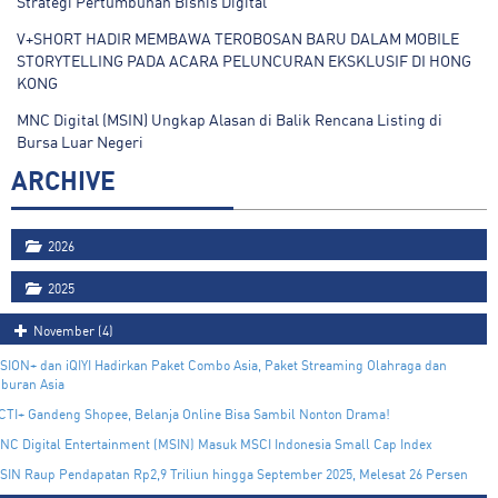
Strategi Pertumbuhan Bisnis Digital
V+SHORT HADIR MEMBAWA TEROBOSAN BARU DALAM MOBILE
STORYTELLING PADA ACARA PELUNCURAN EKSKLUSIF DI HONG
KONG
MNC Digital (MSIN) Ungkap Alasan di Balik Rencana Listing di
Bursa Luar Negeri
ARCHIVE
2026
2025
November (4)
ISION+ dan iQIYI Hadirkan Paket Combo Asia, Paket Streaming Olahraga dan
iburan Asia
CTI+ Gandeng Shopee, Belanja Online Bisa Sambil Nonton Drama!
NC Digital Entertainment (MSIN) Masuk MSCI Indonesia Small Cap Index
SIN Raup Pendapatan Rp2,9 Triliun hingga September 2025, Melesat 26 Persen