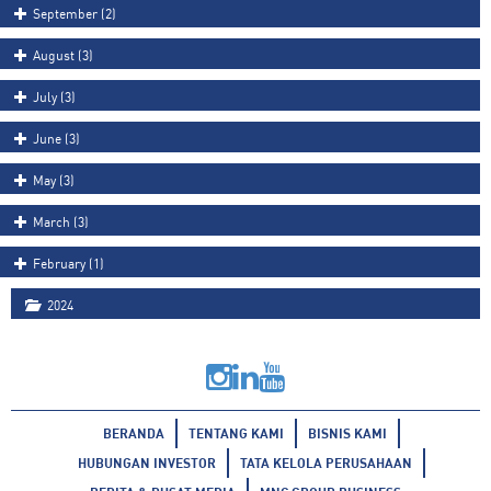
September (2)
August (3)
July (3)
June (3)
May (3)
March (3)
February (1)
2024
BERANDA
TENTANG KAMI
BISNIS KAMI
HUBUNGAN INVESTOR
TATA KELOLA PERUSAHAAN