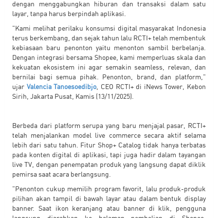
dengan menggabungkan hiburan dan transaksi dalam satu
layar, tanpa harus berpindah aplikasi.
"Kami melihat perilaku konsumsi digital masyarakat Indonesia
terus berkembang, dan sejak tahun lalu RCTI+ telah membentuk
kebiasaan baru penonton yaitu menonton sambil berbelanja.
Dengan integrasi bersama Shopee, kami memperluas skala dan
kekuatan ekosistem ini agar semakin seamless, relevan, dan
bernilai bagi semua pihak. Penonton, brand, dan platform,"
ujar
Valencia Tanoesoedibjo
, CEO RCTI+ di iNews Tower, Kebon
Sirih, Jakarta Pusat, Kamis (13/11/2025).
Berbeda dari platform serupa yang baru menjajal pasar, RCTI+
telah menjalankan model live commerce secara aktif selama
lebih dari satu tahun. Fitur Shop+ Catalog tidak hanya terbatas
pada konten digital di aplikasi, tapi juga hadir dalam tayangan
live TV, dengan penempatan produk yang langsung dapat diklik
pemirsa saat acara berlangsung.
"Penonton cukup memilih program favorit, lalu produk-produk
pilihan akan tampil di bawah layar atau dalam bentuk display
banner. Saat ikon keranjang atau banner di klik, pengguna
langsung diarahkan ke halaman pembelian di Shopee,