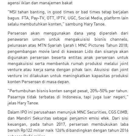
agensi iklan dan manajemen bakat
"MSI tahan banting, in good times or bad times tetap berjalan
bagus. FTA, Pay-TV, OTT, IPTV, UGC, Social Media, platform lain
selalu membutuhkan konten," sambung Hary Tanoe.
Perseroan akan menggunakan dana yang diperoleh dari
penawaran umum untuk mengakuisisi bisnis channels,
pelunasan atas MTN Syariah Ijarah l MNC Pictures Tahun 2018,
pengembangan movie land di kawasan Lido dan sisanya akan
digunakan perseroan beserta entitas anak perseroan untuk
mengakuisisi serta membentuk rumah produksi melalui joint
venture atau kerja sama dengan pihak lain. Akuisisi dan joint
venture ini dilakukan untuk meningkatkan kapasitas produksi
konten Perseroan di masa depan.
"Pertumbuhan bisnis konten sangat pesat, 20%-50% per tahun.
Pasarnya tidak terbatas di Indonesia, tapi juga luar negeri,"
jelas Hary Tanoe.
Dalam IPO ini perusahaan menunjuk MNC Securities, CGS ClMB,
dan Mandiri Sekuritas sebagai penjamin emisi efek. Dari sisi
keuangan, pada tahun 2017, perseroan membukukan laba
bersih Rp122 miliar naik 126% dibandingkan dengan tahun 2016