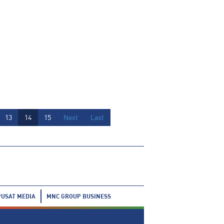
13
14
15
Next
Last
PUSAT MEDIA
MNC GROUP BUSINESS