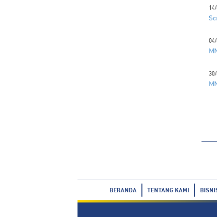
14/
Sc
04/
MN
30/
MN
BERANDA
TENTANG KAMI
BISNI