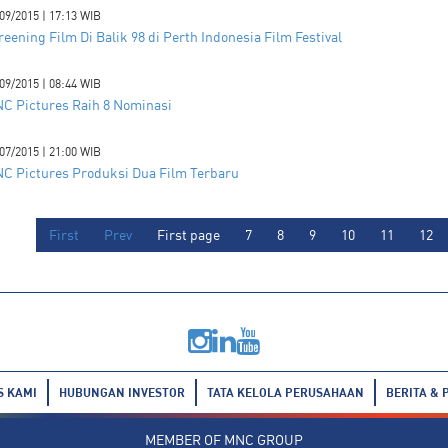
09/2015 | 17:13 WIB
reening Film Di Balik 98 di Perth Indonesia Film Festival
09/2015 | 08:44 WIB
C Pictures Raih 8 Nominasi
07/2015 | 21:00 WIB
C Pictures Produksi Dua Film Terbaru
First
Prev
First page
7
8
9
10
11
12
S KAMI
HUBUNGAN INVESTOR
TATA KELOLA PERUSAHAAN
BERITA & 
MEMBER OF
MNC GROUP