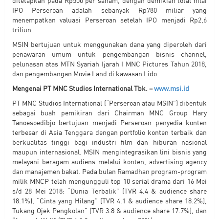
ditetapkan pada Rp500 per saham, dengan demikian total nilai
IPO Perseroan adalah sebanyak Rp780 miliar yang
menempatkan valuasi Perseroan setelah IPO menjadi Rp2,6
triliun.
MSIN bertujuan untuk menggunakan dana yang diperoleh dari
penawaran umum untuk pengembangan bisnis channel,
pelunasan atas MTN Syariah Ijarah I MNC Pictures Tahun 2018,
dan pengembangan Movie Land di kawasan Lido.
Mengenai PT MNC Studios International Tbk. –
www.msi.id
PT MNC Studios International (“Perseroan atau MSIN”) dibentuk
sebagai buah pemikiran dari Chairman MNC Group Hary
Tanoesoedibjo bertujuan menjadi Perseroan penyedia konten
terbesar di Asia Tenggara dengan portfolio konten terbaik dan
berkualitas tinggi bagi industri film dan hiburan nasional
maupun internasional. MSIN mengintegrasikan lini bisnis yang
melayani beragam audiens melalui konten, advertising agency
dan manajemen bakat. Pada bulan Ramadhan program-program
milik MNCP telah mengungguli top 10 serial drama dari 16 Mei
s/d 28 Mei 2018: “Dunia Terbalik” (TVR 4.4 & audience share
18.1%), “Cinta yang Hilang” (TVR 4.1 & audience share 18.2%),
Tukang Ojek Pengkolan” (TVR 3.8 & audience share 17.7%), dan