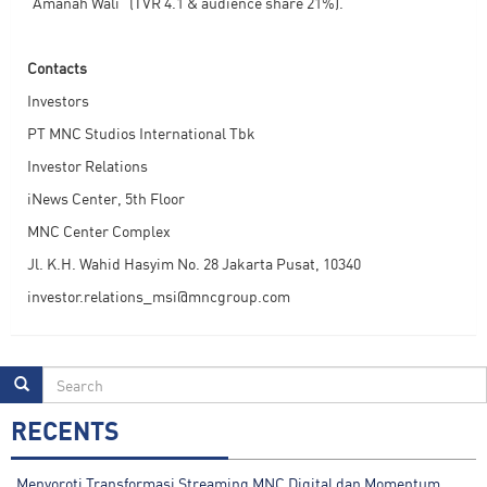
“Amanah Wali” (TVR 4.1 & audience share 21%).
Contacts
Investors
PT MNC Studios International Tbk
Investor Relations
iNews Center, 5th Floor
MNC Center Complex
Jl. K.H. Wahid Hasyim No. 28 Jakarta Pusat, 10340
investor.relations_msi@mncgroup.com
RECENTS
Menyoroti Transformasi Streaming MNC Digital dan Momentum